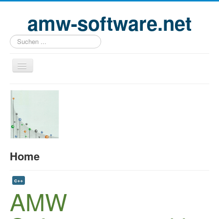
amw-software.net
Suchen
...
Home
Profil
Projekte
Partner
Home
Kontakt
Impressum
c++
AMW
Datenschutz
Login