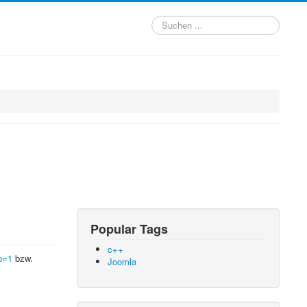
Suchen
...
Popular Tags
c++
p=1
bzw.
Joomla