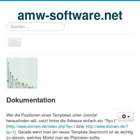
amw-software.net
Suchen
...
Home
Profil
Projekte
Partner
Dokumentation
Kontakt
Impressum
Wer die Positionen eines Templates unter Joomla!
herausfinden will, setzt hinter die Adresse einfach ein “?tp=1”
Datenschutz
(
http://www.domain.de/index.php?tp=1
bzw.
http://www.domain.de/?
tp=1
Login
). Gerade wenn man ein neues Template übernimmt ist es wichtig
zu wissen, welches Modul man wo Platzieren sollte.