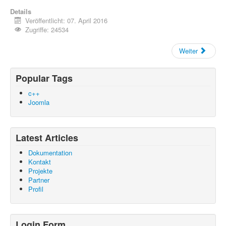
Aktuelle Seite:
Startseite
Datenschutz
Details
Uncategorised
Dokumentation
Veröffentlicht: 07. April 2016
Zugriffe: 24534
Weiter
Popular Tags
c++
Joomla
Latest Articles
Dokumentation
Kontakt
Projekte
Partner
Profil
Login Form